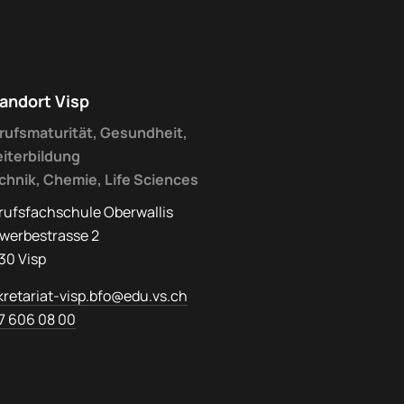
andort Visp
rufsmaturität, Gesundheit,
iterbildung
chnik, Chemie, Life Sciences
rufsfachschule Oberwallis
werbestrasse 2
30 Visp
kretariat-visp.bfo@edu.vs.ch
7 606 08 00