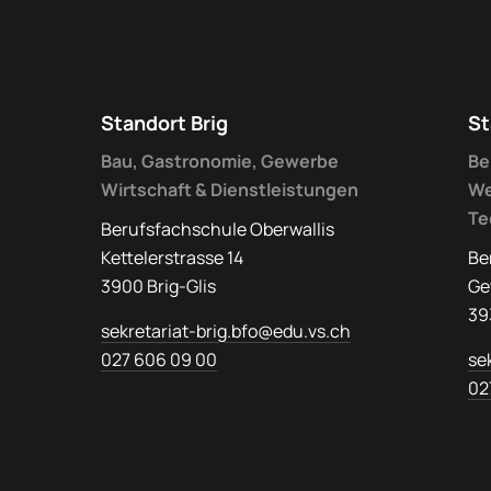
Standort Brig
St
Bau, Gastronomie, Gewerbe
Be
Wirtschaft & Dienstleistungen
We
Te
Berufsfachschule Oberwallis
Kettelerstrasse 14
Be
3900 Brig-Glis
Ge
39
sekretariat-brig.bfo@edu.vs.ch
027 606 09 00
se
02