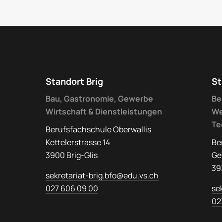
Standort Brig
St
Bau, Gastronomie, Gewerbe
Be
Wirtschaft & Dienstleistungen
We
Te
Berufsfachschule Oberwallis
Kettelerstrasse 14
Be
3900 Brig-Glis
Ge
39
sekretariat-brig.bfo@edu.vs.ch
027 606 09 00
se
02