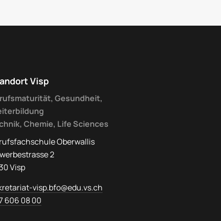
andort Visp
rufsmaturität, Gesundheit,
iterbildung
chnik, Chemie, Life Sciences
rufsfachschule Oberwallis
werbestrasse 2
30 Visp
kretariat-visp.bfo@edu.vs.ch
7 606 08 00