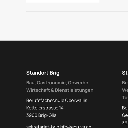
Standort Brig
St
Bau, Gastronomie, Gewerbe
Be
Wirtschaft & Dienstleistungen
We
Te
Berufsfachschule Oberwallis
Kettelerstrasse 14
Be
3900 Brig-Glis
Ge
39
sekretariat-brig.bfo@edu.vs.ch