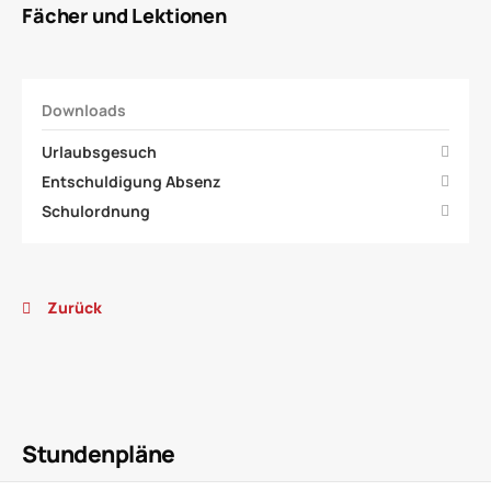
Fächer und Lektionen
Downloads
Urlaubsgesuch
Entschuldigung Absenz
Schulordnung
Zurück
Stundenplan
Stundenpläne