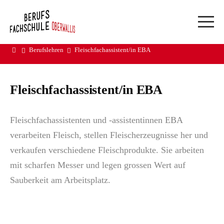
Berufslehren
Fleischfachassistent/in EBA
Suchwort
Webmail & DAU
Fleischfachassistent/in EBA
Webportal LP und ÜK
Reservationen Visp
Reservationen Brig
Fleischfachassistenten und -assistentinnen EBA
Swissdox
verarbeiten Fleisch, stellen Fleischerzeugnisse her und
HERDT Campus
verkaufen verschiedene Fleischprodukte. Sie arbeiten
Support ADB
mit scharfen Messer und legen grossen Wert auf
Sauberkeit am Arbeitsplatz.