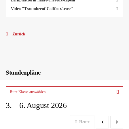
Lernplattform haare-cheveux-capelli
Video "Traumberuf Coiffeur/-euse"
Zurück
Stundenplan
Stundenpläne
Bitte Klasse auswählen
3. – 6. August 2026
Heute