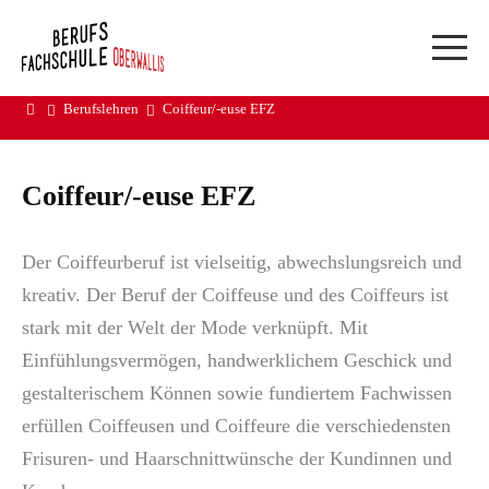
Berufslehren
Coiffeur/-euse EFZ
Suchwort
Webmail & DAU
Coiffeur/-euse EFZ
Webportal LP und ÜK
Reservationen Visp
Reservationen Brig
Der Coiffeurberuf ist vielseitig, abwechslungsreich und
Swissdox
kreativ. Der Beruf der Coiffeuse und des Coiffeurs ist
HERDT Campus
stark mit der Welt der Mode verknüpft. Mit
Support ADB
Einfühlungsvermögen, handwerklichem Geschick und
gestalterischem Können sowie fundiertem Fachwissen
erfüllen Coiffeusen und Coiffeure die verschiedensten
Frisuren- und Haarschnittwünsche der Kundinnen und