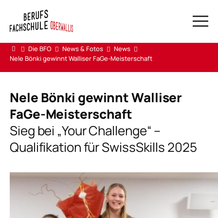
Die BFO
News & Fotos
News
Suchwort
Nele Bönki gewinnt Walliser FaGe-Meisterschaft
Webmail & DAU
Webportal LP und ÜK
Nele Bönki gewinnt Walliser
Reservationen Visp
FaGe-Meisterschaft
Reservationen Brig
Sieg bei „Your Challenge“ –
Swissdox
Qualifikation für SwissSkills 2025
HERDT Campus
Support ADB