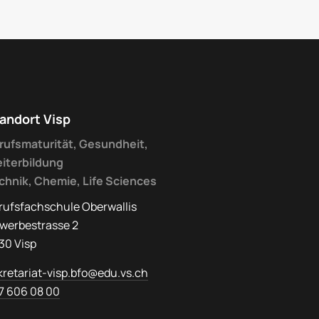
andort Visp
rufsmaturität, Gesundheit,
iterbildung
chnik, Chemie, Life Sciences
rufsfachschule Oberwallis
werbestrasse 2
30 Visp
kretariat-visp.bfo@edu.vs.ch
7 606 08 00