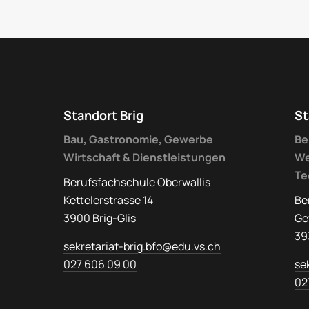
Standort Brig
St
Bau, Gastronomie, Gewerbe
Be
Wirtschaft & Dienstleistungen
We
Te
Berufsfachschule Oberwallis
Kettelerstrasse 14
Be
3900 Brig-Glis
Ge
39
sekretariat-brig.bfo@edu.vs.ch
027 606 09 00
se
02